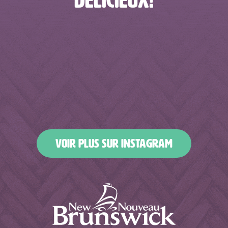
DÉLICIEUX!
alimentsboissonsnb
alimentsboissonsnb
alimentsboissonsnb
alimentsboissonsnb
Mai 29
Mai 27
alimentsboissonsnb
alimentsboissonsnb
Mai 25
Mai 24
alimentsboissonsnb
alimentsboissonsnb
Mai 22
Mai 13
alimentsboissonsnb
alimentsboissonsnb
Mai 11
Mai 9
alimentsboissonsnb
alimentsboissonsnb
Avr 28
Avr 25
alimentsboissonsnb
alimentsboissonsnb
Avr 23
Avr 22
alimentsboissonsnb
alimentsboissonsnb
Avr 18
Avr 17
alimentsboissonsnb
alimentsboissonsnb
Avr 12
Avr 10
alimentsboissonsnb
alimentsboissonsnb
Avr 8
Avr 7
alimentsboissonsnb
alimentsboissonsnb
Avr 6
Avr 5
alimentsboissonsnb
alimentsboissonsnb
Avr 4
Avr 1
Mar 31
Mar 30
VOIR PLUS SUR INSTAGRAM