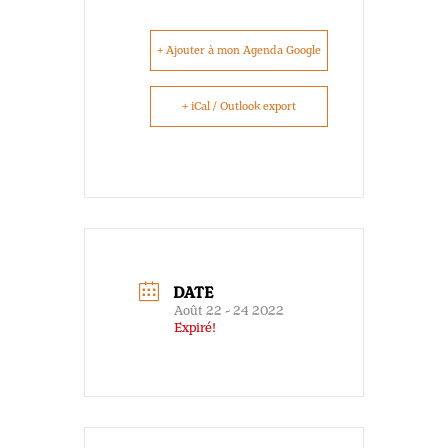
+ Ajouter à mon Agenda Google
+ iCal / Outlook export
DATE
Août 22 - 24 2022
Expiré!