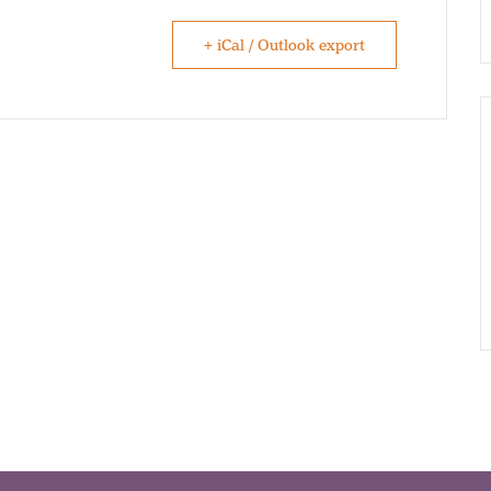
+ iCal / Outlook export