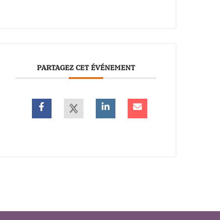
PARTAGEZ CET ÉVÉNEMENT