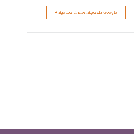
+ Ajouter à mon Agenda Google