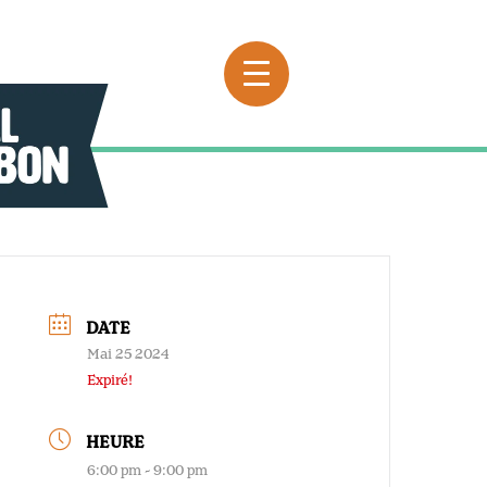
DATE
Mai 25 2024
Expiré!
HEURE
6:00 pm - 9:00 pm