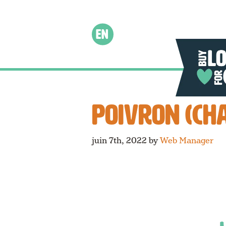
EN
POIVRON (CH
juin 7th, 2022
by
Web Manager