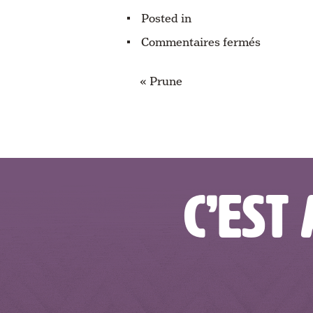
Posted in
sur
Commentaires fermés
Poivron
(champ)
« Prune
C’EST