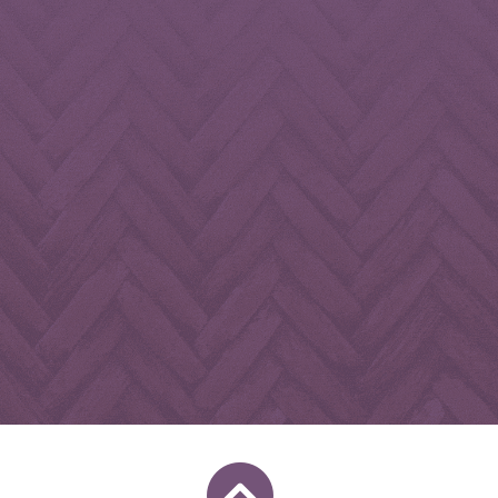
mentsboissonsnb
alimentsboissonsnb
alimentsboissonsnb
mentsboissonsnb
alimentsboissonsnb
alimentsboissonsnb
Mai 13
Mai 11
Mai 9
mentsboissonsnb
alimentsboissonsnb
alimentsboissonsnb
Avr 17
Avr 12
Avr 10
Avr 1
Mar 31
Mar 30