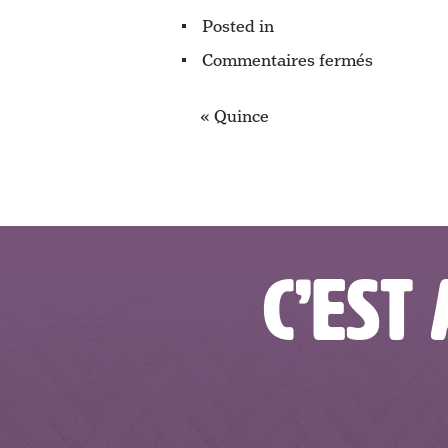
Posted in
sur
Commentaires fermés
Citrouille
« Quince
C’EST