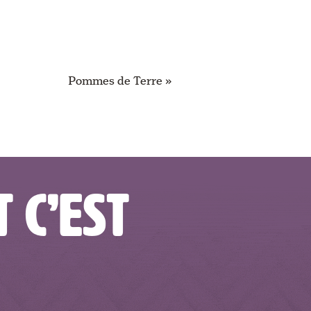
Pommes de Terre »
 C’EST