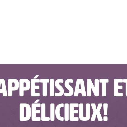
 APPÉTISSANT ET
DÉLICIEUX!