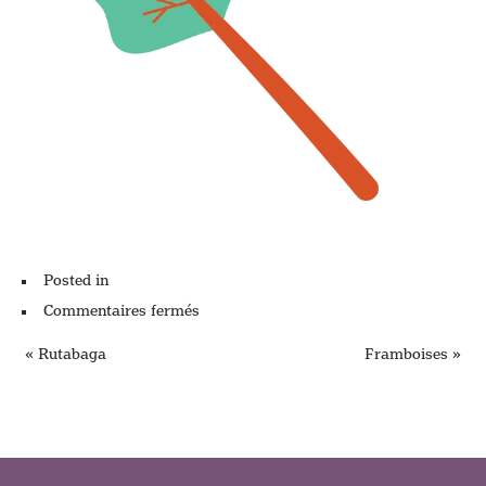
Posted in
sur
Commentaires fermés
Rhubarbe
« Rutabaga
Framboises »