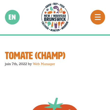
EN
TOMATE (CHAMP)
juin 7th, 2022
by
Web Manager