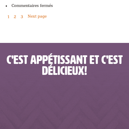
sur
Commentaires fermés
Laitue
Next page
1
2
3
C’EST APPÉTISSANT ET C’EST
DÉLICIEUX!
alimentsboissonsnb
alimentsboissonsnb
alimentsboissonsnb
alimentsboissonsnb
Mai 29
Mai 27
alimentsboissonsnb
alimentsboissonsnb
Mai 25
Mai 24
alimentsboissonsnb
alimentsboissonsnb
Mai 22
Mai 13
alimentsboissonsnb
alimentsboissonsnb
Mai 11
Mai 9
alimentsboissonsnb
alimentsboissonsnb
Avr 28
Avr 25
alimentsboissonsnb
alimentsboissonsnb
Avr 23
Avr 22
alimentsboissonsnb
alimentsboissonsnb
Avr 18
Avr 17
alimentsboissonsnb
alimentsboissonsnb
Avr 12
Avr 10
alimentsboissonsnb
alimentsboissonsnb
Avr 8
Avr 7
alimentsboissonsnb
alimentsboissonsnb