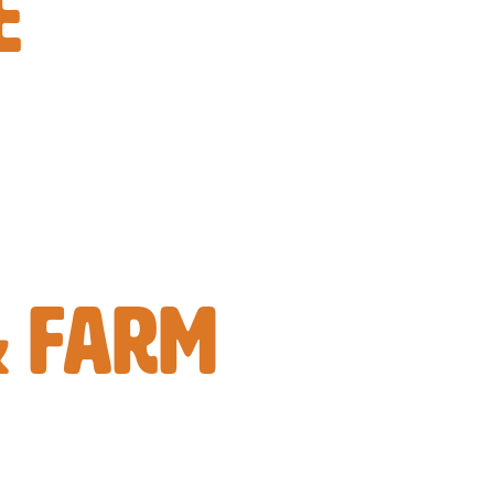
E
& FARM