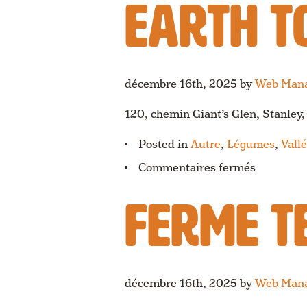
EARTH T
Farm
décembre 16th, 2025
by
Web Man
120, chemin Giant’s Glen, Stanle
Posted in
Autre
,
Légumes
,
Vall
sur
Commentaires fermés
Earth
to
FERME T
Belly
Homeste
décembre 16th, 2025
by
Web Man