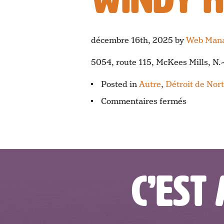
décembre 16th, 2025
by
Web Man
5054, route 115, McKees Mills, 
Posted in
Autre
,
Détroit de No
sur
Commentaires fermés
Windy
Hill
Farm
C’EST