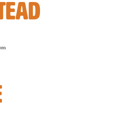
TEAD
com
E