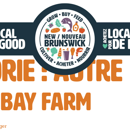
RIE :
AUTRE
 BAY FARM
ger