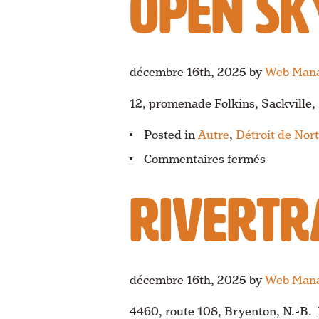
OPEN SK
décembre 16th, 2025
by
Web Man
12, promenade Folkins, Sackvill
Posted in
Autre
,
Détroit de No
sur
Commentaires fermés
Open
Sky
RIVERTR
Co-
operative
décembre 16th, 2025
by
Web Man
4460, route 108, Bryenton, N.-B.