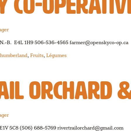
Y CO-OPERATIV
ager
e, N.-B. E4L 1H9 506-536-4565 farmer@openskyco-op.ca
rthumberland
,
Fruits
,
Légumes
AIL ORCHARD 
ager
 E1V 5C8 (506) 688-5769 rivertrailorchard@gmail.com